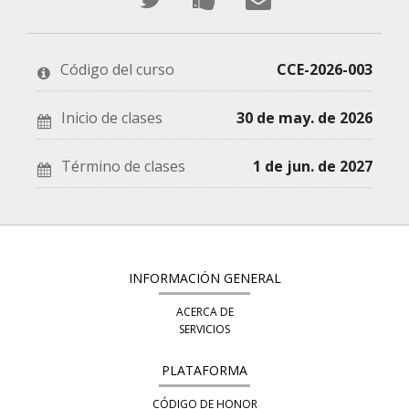
en
un
un
Twitter
mensaje
correo
Código del curso
CCE-2026-003
que
en
a
te
Facebook,
tus
Inicio de clases
30 de may. de 2026
has
para
amigos
Término de clases
1 de jun. de 2027
inscrito
decir
indicando
en
que
que
este
te
te
curso
haz
has
INFORMACIÓN GENERAL
inscrito
registrado
ACERCA DE
en
en
SERVICIOS
este
este
PLATAFORMA
curso
curso
CÓDIGO DE HONOR